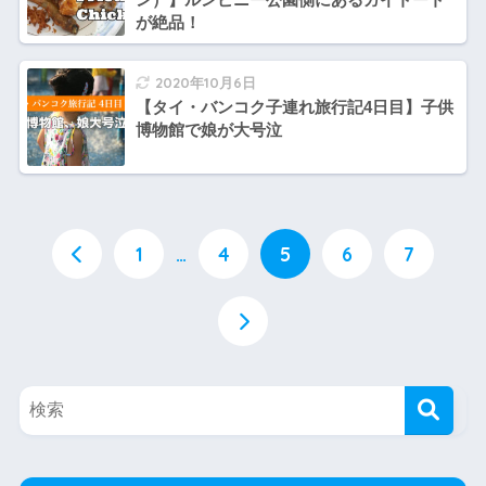
が絶品！
2020年10月6日
【タイ・バンコク子連れ旅行記4日目】子供
博物館で娘が大号泣
1
…
4
5
6
7