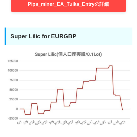
Pips_miner_EA_Tuika_Entryの詳細
Super Lilic for EURGBP