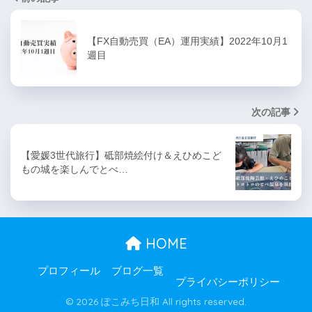
【FX自動売買（EA）運用実績】2022年10月1
週目
次の記事
【愛媛3世代旅行】砥部焼絵付け＆えひめこど
もの城を楽しんでとべ…
HOME
プロフィール
ブログ一覧
プライバシーポリシー
© 2026 ぽこみち日和 All rights reserved.