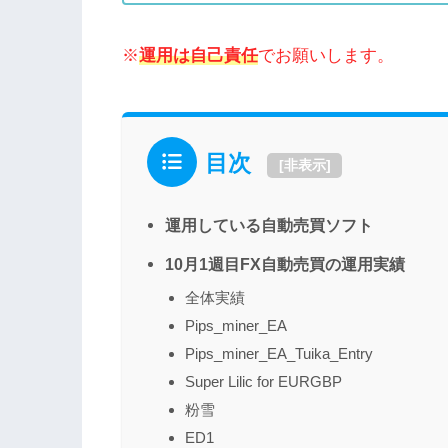
※
運用は自己責任
でお願いします。
目次
[
非表示
]
運用している自動売買ソフト
10月1週目FX自動売買の運用実績
全体実績
Pips_miner_EA
Pips_miner_EA_Tuika_Entry
Super Lilic for EURGBP
粉雪
ED1