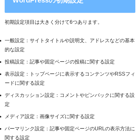
WordPressの初期設定
初期設定項目は大きく分けて6つあります。
一般設定：サイトタイトルや説明文、アドレスなどの基本
的な設定
投稿設定：記事や固定ページの投稿に関する設定
表示設定：トップページに表示するコンテンツやRSSフィ
ードに関する設定
ディスカッション設定：コメントやピンバックに関する設
定
メディア設定：画像サイズに関する設定
パーマリンク設定：記事や固定ページのURLの表示方法に
関する設定