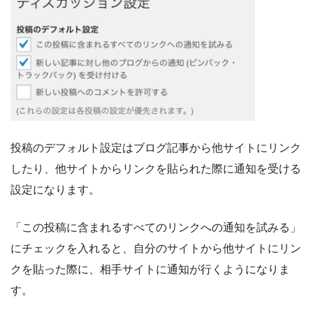
投稿のデフォルト設定はブログ記事から他サイトにリンク
したり、他サイトからリンクを貼られた際に通知を受ける
設定になります。
「この投稿に含まれるすべてのリンクへの通知を試みる」
にチェックを入れると、自分のサイトから他サイトにリン
クを貼った際に、相手サイトに通知が行くようになりま
す。