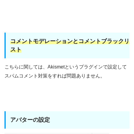
コメントモデレーションとコメントブラックリ
スト
こちらに関しては、Akismetというプラグインで設定して
スパムコメント対策をすれば問題ありません。
アバターの設定