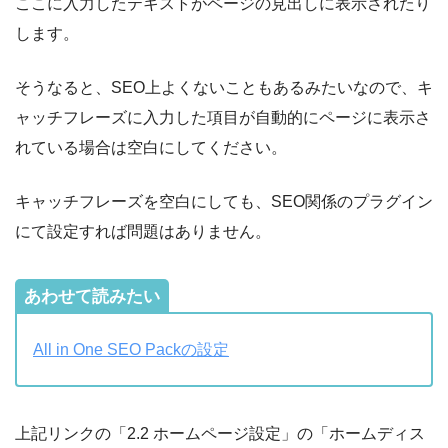
ここに入力したテキストがページの見出しに表示されたり
します。
そうなると、SEO上よくないこともあるみたいなので、キ
ャッチフレーズに入力した項目が自動的にページに表示さ
れている場合は空白にしてください。
キャッチフレーズを空白にしても、SEO関係のプラグイン
にて設定すれば問題はありません。
あわせて読みたい
All in One SEO Packの設定
上記リンクの「2.2 ホームページ設定」の「ホームディス