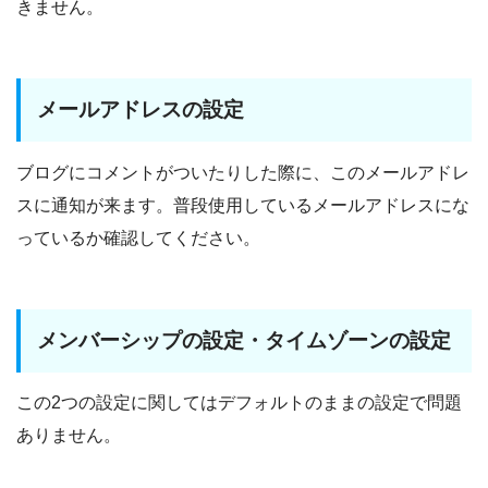
きません。
メールアドレスの設定
ブログにコメントがついたりした際に、このメールアドレ
スに通知が来ます。普段使用しているメールアドレスにな
っているか確認してください。
メンバーシップの設定・タイムゾーンの設定
この2つの設定に関してはデフォルトのままの設定で問題
ありません。