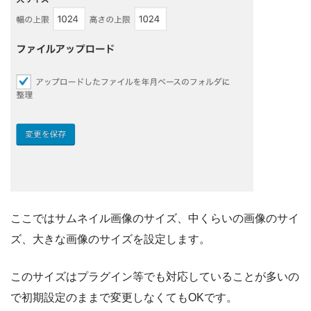
ここではサムネイル画像のサイズ、中くらいの画像のサイ
ズ、大きな画像のサイズを設定します。
このサイズはプラグイン等でも対応していることが多いの
で初期設定のままで変更しなくてもOKです。