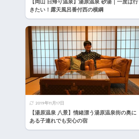
【岡山 日帰り温泉】湯原温泉 砂湯｜一度は行
きたい！露天風呂番付西の横綱
2019年11月17日
【湯原温泉 八景】情緒漂う湯原温泉街の奥に
ある子連れでも安心の宿