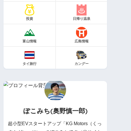
投資
日帰り温泉
富山情報
広島情報
タイ旅行
カングー
ぽこみち(奥野慎一郎)
超小型EVスタートアップ「KG Motors（くっ