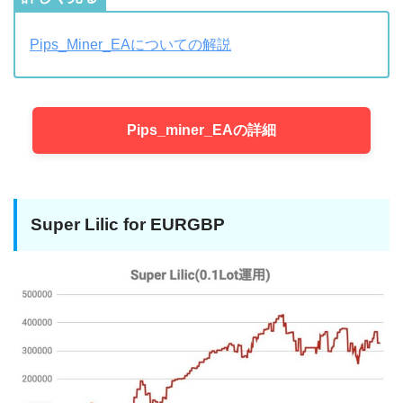
Pips_Miner_EAについての解説
Pips_miner_EAの詳細
Super Lilic for EURGBP