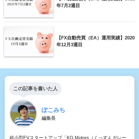
年7月2週目
【FX自動売買（EA）運用実績】2020
年12月3週目
この記事を書いた人
ぽこみち
編集長
超小型EVスタートアップ「KG Motors（くっすんガレー