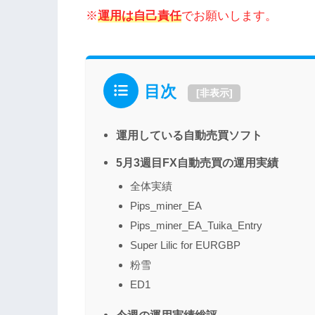
※
運用は自己責任
でお願いします。
目次
[
非表示
]
運用している自動売買ソフト
5月3週目FX自動売買の運用実績
全体実績
Pips_miner_EA
Pips_miner_EA_Tuika_Entry
Super Lilic for EURGBP
粉雪
ED1
今週の運用実績総評