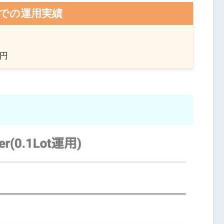
otでの運用実績
1円