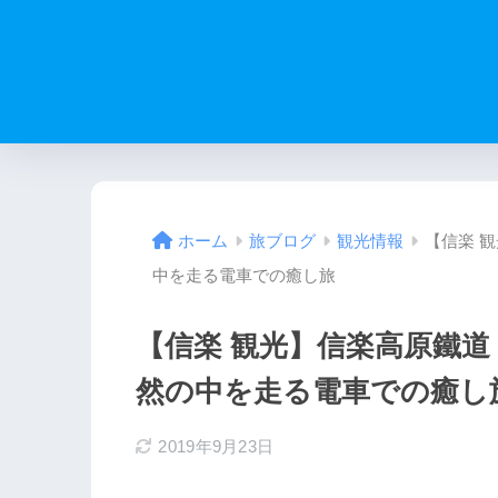
【信楽 
ホーム
旅ブログ
観光情報
中を走る電車での癒し旅
【信楽 観光】信楽高原鐵
然の中を走る電車での癒し
2019年9月23日