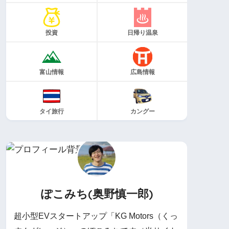
投資
日帰り温泉
富山情報
広島情報
タイ旅行
カングー
ぽこみち(奥野慎一郎)
超小型EVスタートアップ「KG Motors（くっ