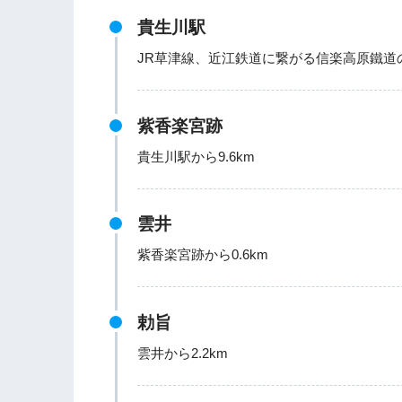
貴生川駅
JR草津線、近江鉄道に繋がる信楽高原鐵道
紫香楽宮跡
貴生川駅から9.6km
雲井
紫香楽宮跡から0.6km
勅旨
雲井から2.2km