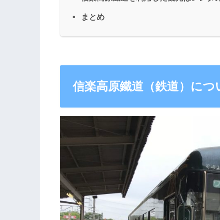
まとめ
信楽高原鐵道（鉄道）につ