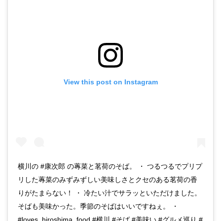
View this post on Instagram
横川の #康次郎 の蓴菜と茗荷のそば。 ・ つるつるでプリプ
リした蓴菜のみずみずしい美味しさとクセのある茗荷の香
りがたまらない！ ・ 冷たい汁でサラッといただけました。
そばも美味かった。季節のそばはいいですねぇ。 ・
#loves_hiroshima_food #横川 #そば #美味い #グルメ巡り #