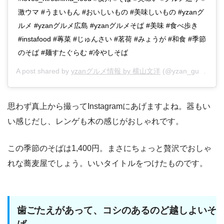
激ウマ #うまいもん #おいしいもの #美味しいもの #yzanグ
ルメ #yzanグルメ広島 #yzanグルメそば #美味 #食べ歩き
#instafood #蓴菜 #じゅんさい #茗荷 #みょうが #和食 #季節
のそば #麺すたぐらむ #冷やしそば
A post shared by
yzanグルメ情報 by 横山文洋
(@yzan_gurume) on
思わず真上から撮ってInstagramにあげますよね。器もい
い感じだし、レンゲも木の感じがおしゃれです。
この季節のそばは1,400円。まさにちょっと贅沢でおしゃ
れな蕎麦屋でしょう。いいタイトルをつけたものです。
歯ごたえがあって、コシのあるのど越しよいそ