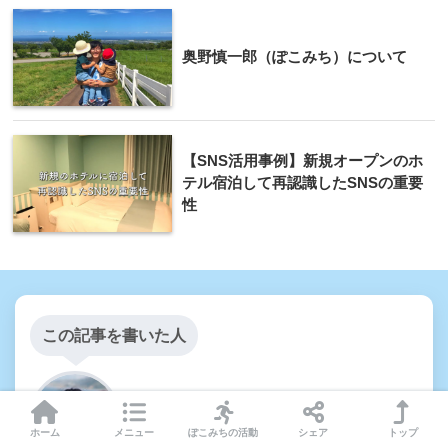
奥野慎一郎（ぽこみち）について
【SNS活用事例】新規オープンのホ
テル宿泊して再認識したSNSの重要
性
この記事を書いた人
ぽこみち
編集長
ホーム
メニュー
ぽこみちの活動
シェア
トップ