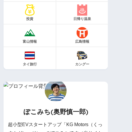
投資
日帰り温泉
富山情報
広島情報
タイ旅行
カングー
ぽこみち(奥野慎一郎)
超小型EVスタートアップ「KG Motors（くっ