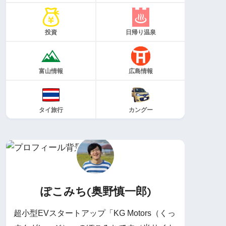
投資
日帰り温泉
富山情報
広島情報
タイ旅行
カングー
ぽこみち(奥野慎一郎)
超小型EVスタートアップ「KG Motors（くっ