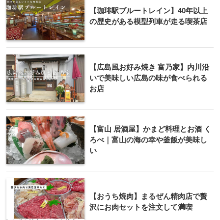
【珈琲駅ブルートレイン】40年以上
の歴史がある模型列車が走る喫茶店
【広島風お好み焼き 富乃家】内川沿
いで美味しい広島の味が食べられる
お店
【富山 居酒屋】かまど料理とお酒 く
ろべ｜富山の海の幸や釜飯が美味し
い
【おうち焼肉】まるぜん精肉店で贅
沢にお肉セットを注文して満喫