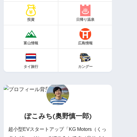
投資
日帰り温泉
富山情報
広島情報
タイ旅行
カングー
ぽこみち(奥野慎一郎)
超小型EVスタートアップ「KG Motors（くっ