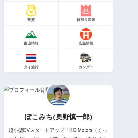
投資
日帰り温泉
富山情報
広島情報
タイ旅行
カングー
ぽこみち(奥野慎一郎)
超小型EVスタートアップ「KG Motors（くっ