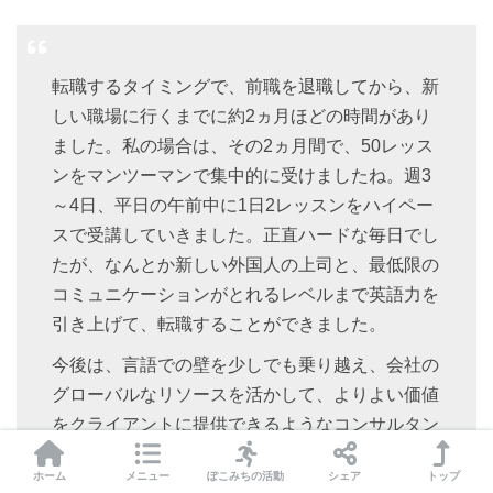
転職するタイミングで、前職を退職してから、新
しい職場に行くまでに約2ヵ月ほどの時間があり
ました。私の場合は、その2ヵ月間で、50レッス
ンをマンツーマンで集中的に受けましたね。週3
～4日、平日の午前中に1日2レッスンをハイペー
スで受講していきました。正直ハードな毎日でし
たが、なんとか新しい外国人の上司と、最低限の
コミュニケーションがとれるレベルまで英語力を
引き上げて、転職することができました。
今後は、言語での壁を少しでも乗り越え、会社の
グローバルなリソースを活かして、よりよい価値
をクライアントに提供できるようなコンサルタン
トになりたいと思っています。急成長しているス
ホーム
メニュー
ぽこみちの活動
シェア
トップ
タートアップでの仕事に挑戦できることに感謝し