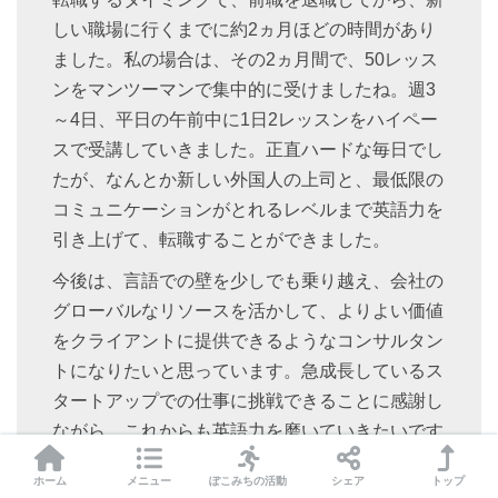
しい職場に行くまでに約2ヵ月ほどの時間があり
ました。私の場合は、その2ヵ月間で、50レッス
ンをマンツーマンで集中的に受けましたね。週3
～4日、平日の午前中に1日2レッスンをハイペー
スで受講していきました。正直ハードな毎日でし
たが、なんとか新しい外国人の上司と、最低限の
コミュニケーションがとれるレベルまで英語力を
引き上げて、転職することができました。
今後は、言語での壁を少しでも乗り越え、会社の
グローバルなリソースを活かして、よりよい価値
をクライアントに提供できるようなコンサルタン
トになりたいと思っています。急成長しているス
タートアップでの仕事に挑戦できることに感謝し
ながら、これからも英語力を磨いていきたいです
ね。
ホーム
メニュー
ぽこみちの活動
シェア
トップ