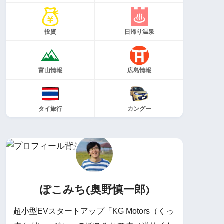
投資
日帰り温泉
富山情報
広島情報
タイ旅行
カングー
ぽこみち(奥野慎一郎)
超小型EVスタートアップ「KG Motors（くっ