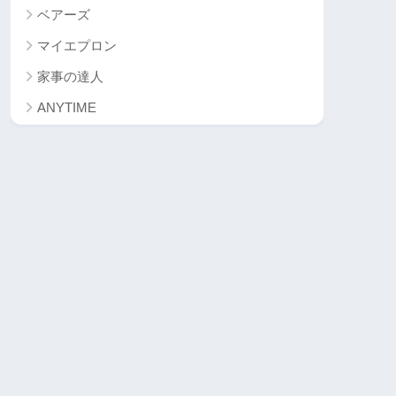
ベアーズ
マイエプロン
家事の達人
ANYTIME
埼玉で依頼できる家事代行サービスまとめ