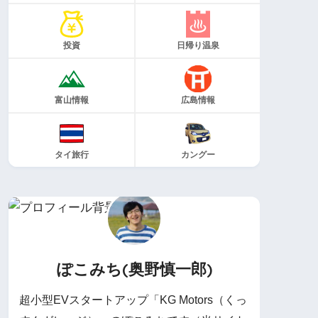
投資
日帰り温泉
富山情報
広島情報
タイ旅行
カングー
ぽこみち(奥野慎一郎)
超小型EVスタートアップ「KG Motors（くっ